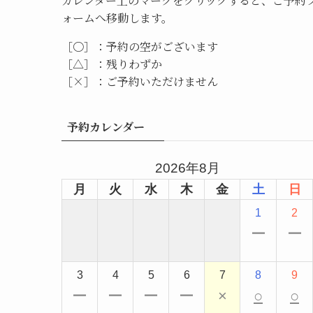
カレンダー上のマークをクリックすると、ご予約
ォームへ移動します。
［〇］：予約の空がございます
［△］：残りわずか
［×］：ご予約いただけません
予約カレンダー
2026年8月
月
火
水
木
金
土
日
1
2
ー
ー
3
4
5
6
7
8
9
ー
ー
ー
ー
×
○
○