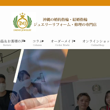
作品＆お客様の声
コラム
オーダーメイド
オンラインショッ
Review
Column
Order Made
OnlineShop