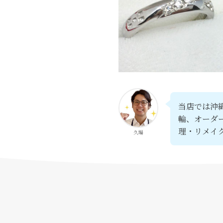
当店では沖
輪、オーダ
理・リメイ
久場