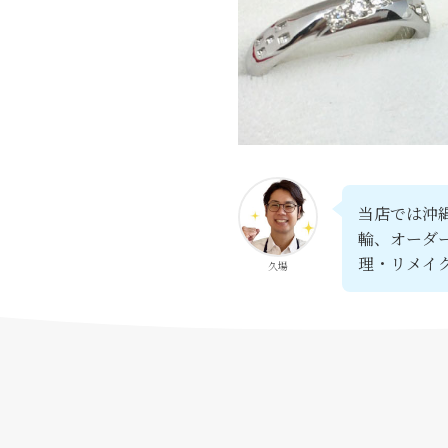
当店では沖
輪、オーダ
理・リメイ
久場