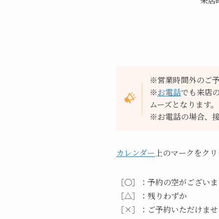
来店
※営業時間外のご
※
お電話
でも来店
ムーズとなります。
※お電話の場合、
カレンダー
上のマークをクリ
［〇］：予約の空がございま
［△］：残りわずか
［×］：ご予約いただけませ