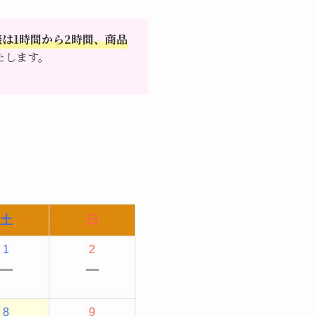
は1時間から2時間、商品
たします。
土
日
1
2
ー
ー
8
9