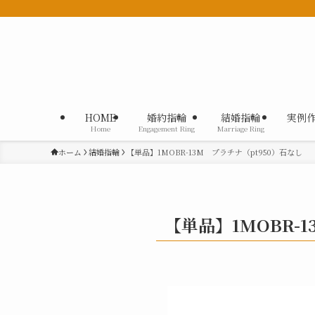
HOME
婚約指輪
結婚指輪
実例
Home
Engagement Ring
Marriage Ring
ホーム
結婚指輪
【単品】1MOBR-13M プラチナ（pt950）石なし
【単品】1MOBR-