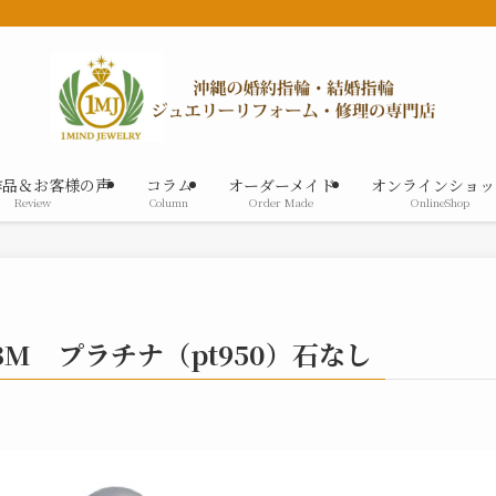
作品＆お客様の声
コラム
オーダーメイド
オンラインショッ
Review
Column
Order Made
OnlineShop
13M プラチナ（pt950）石なし