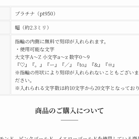
プラチナ（pt950）
幅（約2.3ミリ）
指輪の内側に無料で刻印が入れられます。
・使用可能な文字
大文字A〜Z 小文字a〜z 数字0～9
『♡』『。』『ー』『／』『to』『&』『♾』
※指輪の形状により刻印が入れられないこともございま
ださい。
※入れられる文字数は約10文字から20文字となってお
商品のご購入について
モンド、ピンクゴールド、イエローゴールドを使用している商