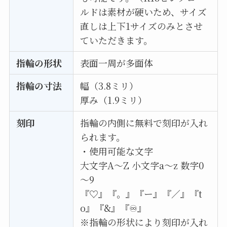
ルドは素材が硬いため、サイズ
直しは上下1サイズのみとさせ
ていただきます。
指輪の形状
表面一周が多面体
指輪の寸法
幅（3.8ミリ）
厚み（1.9ミリ）
刻印
指輪の内側に無料で刻印が入れ
られます。
・使用可能な文字
大文字A〜Z 小文字a〜z 数字0
～9
『♡』『。』『ー』『／』『t
o』『&』『♾』
※指輪の形状により刻印が入れ