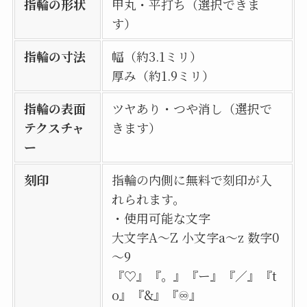
指輪の形状
甲丸・平打ち（選択できま
す）
指輪の寸法
幅（約3.1ミリ）
厚み（約1.9ミリ）
指輪の表面
ツヤあり・つや消し（選択で
テクスチャ
きます）
ー
刻印
指輪の内側に無料で刻印が入
れられます。
・使用可能な文字
大文字A〜Z 小文字a〜z 数字0
～9
『♡』『。』『ー』『／』『t
o』『&』『♾』