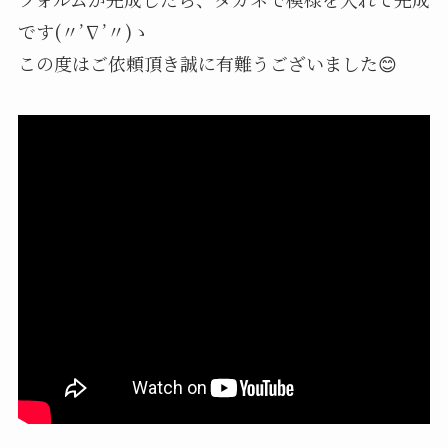
です(〃’∇’〃)ゝ
この度はご依頼頂き誠に有難うございました😊