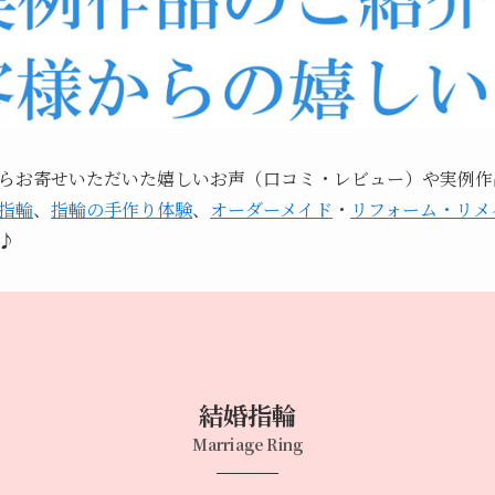
らお寄せいただいた嬉しいお声（口コミ・レビュー）や実例作
指輪
、
指輪の手作り体験
、
オーダーメイド
・
リフォーム・リメ
♪
結婚指輪
Marriage Ring