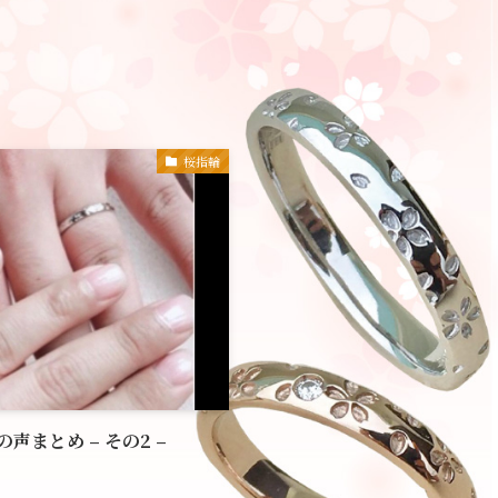
桜指輪
まとめ – その2 –