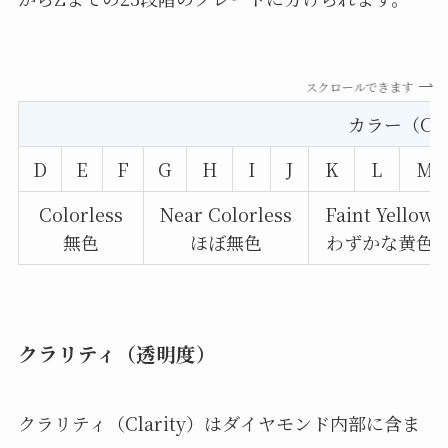
スクロールできます
カラー（Col
D
E
F
G
H
I
J
K
L
M
Colorless
Near Colorless
Faint Yellow
無色
ほぼ無色
わずかな黄色
クラリティ（透明度）
クラリティ（Clarity）はダイヤモンド内部に含ま