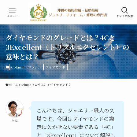
メニュー
サイト内検索
ダイヤモンドのグレードとは？4Cと
3Excellent（トリプルエクセレント）の
意味とは？
Column（コラム）
ダイヤモンド
ホーム
Column（コラム）
ダイヤモンド
こんにちは、ジュエリー職人の久
場です。今回はダイヤモンドの鑑
久場
定に欠かせない要素である「4C」
と「3Excellent」について解説し