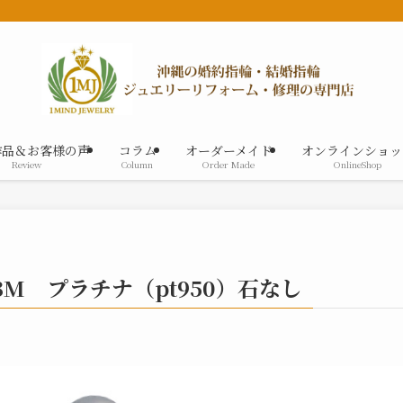
作品＆お客様の声
コラム
オーダーメイド
オンラインショッ
Review
Column
Order Made
OnlineShop
13M プラチナ（pt950）石なし