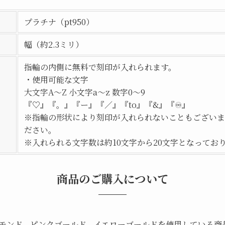
プラチナ（pt950）
幅（約2.3ミリ）
指輪の内側に無料で刻印が入れられます。
・使用可能な文字
大文字A〜Z 小文字a〜z 数字0～9
『♡』『。』『ー』『／』『to』『&』『♾』
※指輪の形状により刻印が入れられないこともございま
ださい。
※入れられる文字数は約10文字から20文字となってお
商品のご購入について
モンド、ピンクゴールド、イエローゴールドを使用している商