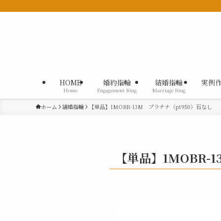
HOME
婚約指輪
結婚指輪
実例
Home
Engagement Ring
Marriage Ring
ホーム
結婚指輪
【単品】1MOBR-13M プラチナ（pt950）石なし
【単品】1MOBR-