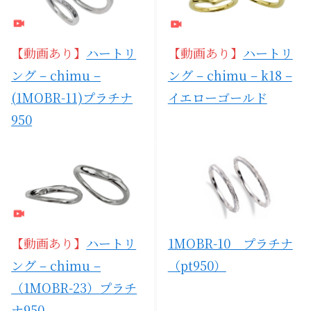
【動画あり】
ハートリ
【動画あり】
ハートリ
ング – chimu –
ング – chimu – k18 –
(1MOBR-11)プラチナ
イエローゴールド
950
【動画あり】
ハートリ
1MOBR-10 プラチナ
ング – chimu –
（pt950）
（1MOBR-23）プラチ
ナ950