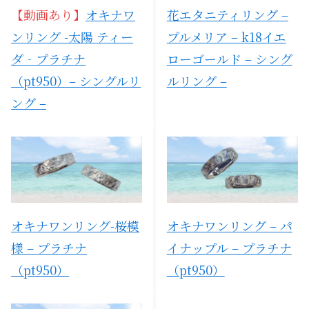
【動画あり】
オキナワ
花エタニティリング –
ンリング -太陽 ティー
プルメリア – k18イエ
ダ‐プラチナ
ローゴールド – シング
（pt950）– シングルリ
ルリング –
ング –
オキナワンリング-桜模
オキナワンリング – パ
様 – プラチナ
イナップル – プラチナ
（pt950）
（pt950）