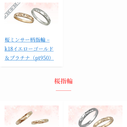
桜ミンサー柄指輪 –
k18イエローゴールド
＆プラチナ（pt950）
桜指輪