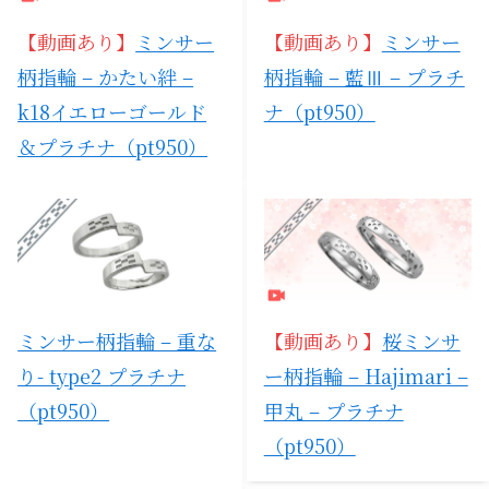
【動画あり】
ミンサー
【動画あり】
ミンサー
柄指輪 – かたい絆 –
柄指輪 – 藍Ⅲ – プラチ
k18イエローゴールド
ナ（pt950）
＆プラチナ（pt950）
ミンサー柄指輪 – 重な
【動画あり】
桜ミンサ
り- type2 プラチナ
ー柄指輪 – Hajimari –
（pt950）
甲丸 – プラチナ
（pt950）