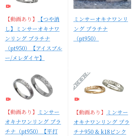
【動画あり】
【つや消
ミンサーオキナワンリ
し】ミンサーオキナワ
ング プラチナ
ンリング プラチナ
（pt950）
（pt950）【アイスブル
ー/メレダイヤ】
【動画あり】
ミンサー
【動画あり】
ミンサー
オキナワンリング プラ
オキナワンリング プラ
チナ（pt950）【平打
チナ950 & k18ピンク