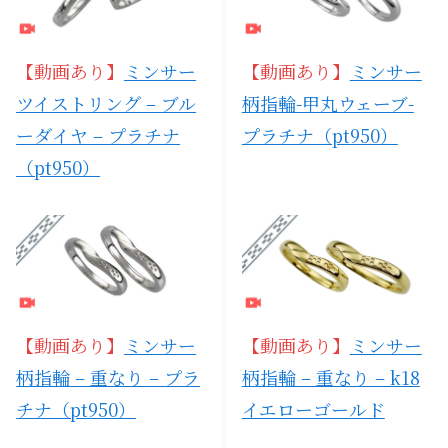
【動画あり】
ミンサー
【動画あり】
ミンサー
ツイストリング – ブル
柄指輪-甲丸ウェーブ-
ーダイヤ – プラチナ
プラチナ（pt950）
（pt950）
【動画あり】
ミンサー
【動画あり】
ミンサー
柄指輪 – 重なり – プラ
柄指輪 – 重なり – k18
チナ（pt950）
イエローゴールド