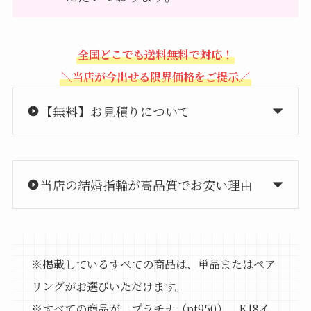
全国どこでも送料無料で対応！
＼当店が今出せる限界価格をご提示／
【無料】お見積りについて
当店の結婚指輪が高品質でお安い理由
※掲載しているすべての商品は、単品またはペア
リングがお選びいただけます。
※すべての商品が、プラチナ（pt950）、K18イ