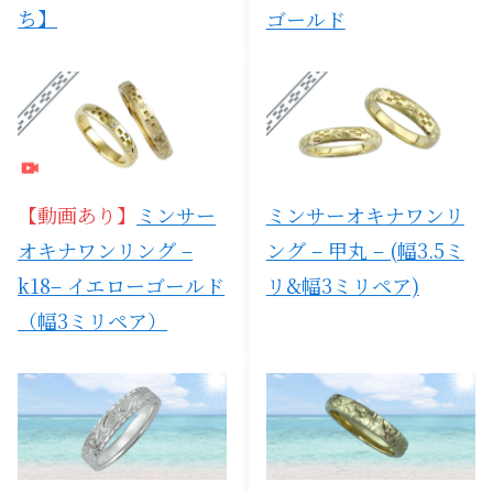
ち】
ゴールド
ミンサーオキナワンリ
【動画あり】
ミンサー
ング – 甲丸 – (幅3.5ミ
オキナワンリング –
リ&幅3ミリペア)
k18– イエローゴールド
（幅3ミリペア）