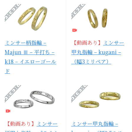
ミンサー柄指輪 –
【動画あり】
ミンサー
Majun Ⅲ – 平打ち –
甲丸指輪 – kugani –
k18 – イエローゴール
（幅3ミリペア）
ド
【動画あり】
ミンサー
ミンサー甲丸指輪 –