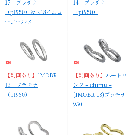
17 プラチナ
14 プラチナ
（pt950）＆ k18イエロ
（pt950）
ーゴールド
【動画あり】
1MOBR-
【動画あり】
ハートリ
12 プラチナ
ング – chimu –
（pt950）
(1MOBR-13)プラチナ
950