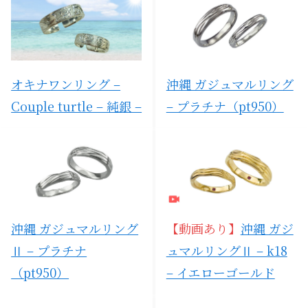
オキナワンリング –
沖縄 ガジュマルリング
Couple turtle – 純銀 –
– プラチナ（pt950）
沖縄 ガジュマルリング
【動画あり】
沖縄 ガジ
Ⅱ – プラチナ
ュマルリングⅡ – k18
（pt950）
– イエローゴールド