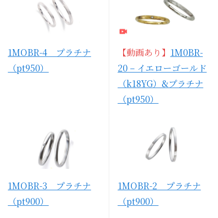
1MOBR-4 プラチナ
【動画あり】
1M0BR-
（pt950）
20 – イエローゴールド
（k18YG）&プラチナ
（pt950）
1MOBR-3 プラチナ
1MOBR-2 プラチナ
（pt900）
（pt900）