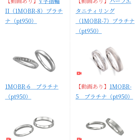
【動画あり】
V字指輪
【動画あり】
ハーフエ
II（1MOBR-8）プラチ
タニティリング
ナ（pt950）
（1MOBR-7）プラチナ
（pt950）
1MOBR-6 プラチナ
【動画あり】
1MOBR-
（pt950）
5 プラチナ（pt950）