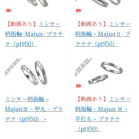
【動画あり】
ミンサー
【動画あり】
ミンサー
柄指輪 – MajunⅡ- プ
柄指輪- Majun- プラチ
ラチナ（pt950）
ナ（pt950）
ミンサー柄指輪 –
【動画あり】
ミンサー
MajunⅢ – 甲丸 – プラ
柄指輪 – Majun Ⅲ –
チナ（pt950） –
平打ち – プラチナ
（pt950）