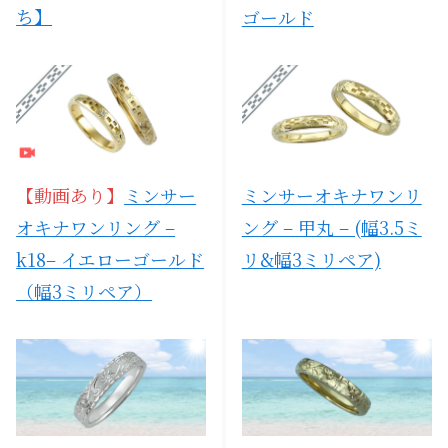
ち】
ゴールド
ミンサーオキナワンリ
【動画あり】
ミンサー
ング – 甲丸 – (幅3.5ミ
オキナワンリング –
リ&幅3ミリペア)
k18– イエローゴールド
（幅3ミリペア）