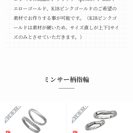
エローゴールド、K18ピンクゴールドのご希望の
素材でお作りする事が可能です。（K18ピンクゴ
ールドは素材が硬いため、サイズ直しが上下1サイ
ズのみとさせていただきます。）
ミンサー柄指輪