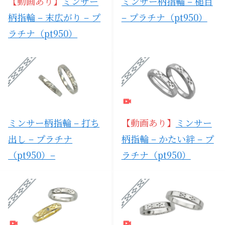
【動画あり】
ミンサー
ミンサー柄指輪 – 槌目
柄指輪 – 末広がり – プ
– プラチナ（pt950）
ラチナ（pt950）
ミンサー柄指輪 – 打ち
【動画あり】
ミンサー
出し – プラチナ
柄指輪 – かたい絆 – プ
（pt950）–
ラチナ（pt950）