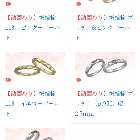
【動画あり】
桜指輪 –
【動画あり】
桜指輪 プ
k18 – ピンクーゴール
ラチナ&ピンクゴール
ド
ド
【動画あり】
桜指輪 –
【動画あり】
桜指輪 プ
k18 – イエローゴール
ラチナ（pt950）幅
ド
2.7mm